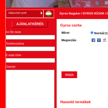
Választott nyelv
Gyros Nagyker
/
GYROS HÚSOK
/
AJÁNLATKÉRÉS
Gyros csirke
Az Ön neve
Méret
Normál (1
Megosztás
Telefonszáma
E-mail címe
Üzenet
Hasonló termékek