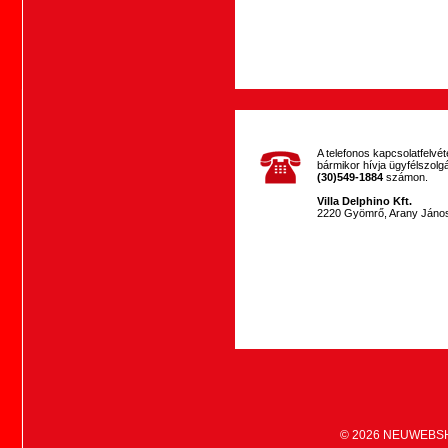
A telefonos kapcsolatfelvéte
bármikor hívja ügyfélszolg
(30)549-1884
számon.
Villa Delphino Kft.
2220 Gyömrő, Arany János
© 2026
NEUWEBS