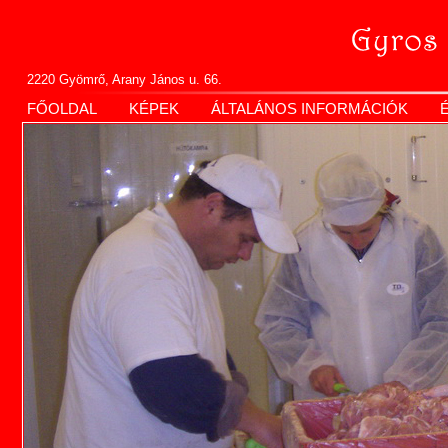
2220 Gyömrő, Arany János u. 66.
FŐOLDAL
KÉPEK
ÁLTALÁNOS INFORMÁCIÓK