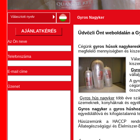
Választott nyelv
Gyros Nagyker
AJÁNLATKÉRÉS
Üdvözli Önt weboldalán a G
Az Ön neve
Cégünk
gyros húsok nagykeres
megfelelő mennyiségben és kisze
Telefonszáma
Vála
kisze
Gyr
E-mail címe
vállal
A gyr
cégün
Üzenet
össz
Gyros hús nagyker
több éve szál
üzemeknek, konyháknak és egyé
Gyros nagyker
a
gyros húsho
egyedülállóvá és kifogástalanná t
Húsüzemünk a HACCP rendsze
Állategészségügyi és Élelmiszer-E