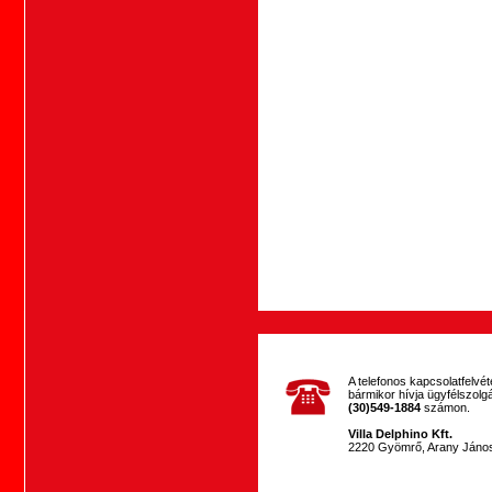
A telefonos kapcsolatfelvéte
bármikor hívja ügyfélszolg
(30)549-1884
számon.
Villa Delphino Kft.
2220 Gyömrő, Arany János