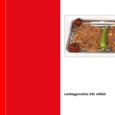
csirkegyroshús bőr nélkül