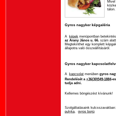
Mive
közke
tálon.
Gyros nagyker képgaléria
A
képek
menüpontban betekintés
az Arany János u. 66.
szám alatt
Megtekinthet egy komplett képgal
állapotra való összeállításáról.
Gyros nagyker kapcsolatfelv
A
kapcsolat
menüben
gyros nag
Rendelését a
+36(30)549-1884
-e
tudja adni.
Kellemes böngészést kívánunk!
Szolgáltatásaink kulcsszavakban
pulyka
,
gyros borjú