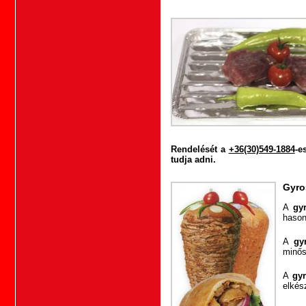
Rendelését a
+36(30)549-1884
-e
tudja adni.
Gyro
A
gy
hason
A
gy
minős
A
gy
elkés