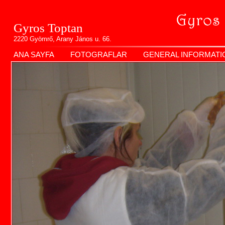
Gyros Toptan
2220 Gyömrő, Arany János u. 66.
ANA SAYFA
FOTOGRAFLAR
GENERAL INFORMATI