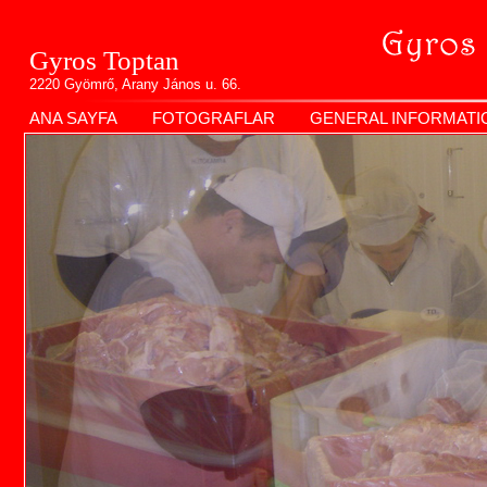
Gyros Toptan
2220 Gyömrő, Arany János u. 66.
ANA SAYFA
FOTOGRAFLAR
GENERAL INFORMATI